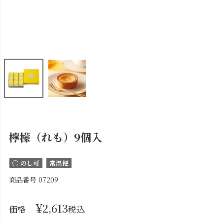
檸檬（れも）9個入
〇 のし可
常温便
商品番号
07209
¥
2,613
価格
税込