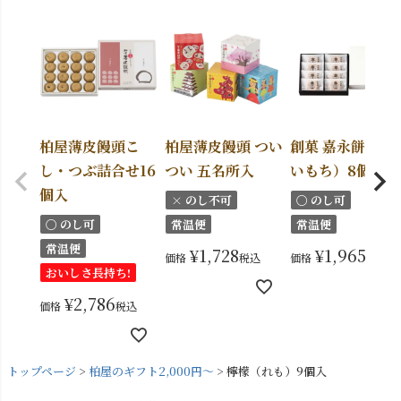
柏屋薄皮饅頭こ
柏屋薄皮饅頭 つい
創菓 嘉永餅（か
し・つぶ詰合せ16
つい 五名所入
いもち）8個入
個入
× のし不可
〇 のし可
〇 のし可
常温便
常温便
常温便
¥
1,728
¥
1,965
価格
税込
価格
税込
おいしさ長持ち!
¥
2,786
価格
税込
トップページ
柏屋のギフト2,000円～
檸檬（れも）9個入