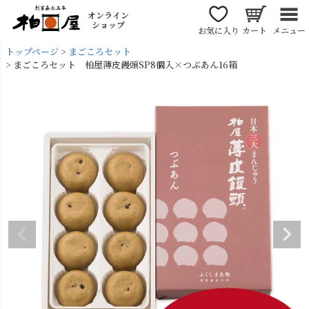
オンライン
ショップ
お気に入り
カート
メニュー
トップページ
まごころセット
まごころセット 柏屋薄皮饅頭SP8個入×つぶあん16箱