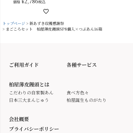
¥
2,786
価格
税込
トップページ
新あずき収穫感謝祭
まごころセット 柏屋薄皮饅頭SP8個入×つぶあん16箱
ご利用ガイド
各種サービス
柏屋薄皮饅頭とは
こだわりの自家製あん
食べ方色々
日本三大まんじゅう
柏屋誕生ものがたり
会社概要
プライバシーポリシー