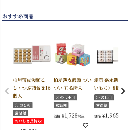
おすすめ商品
柏屋薄皮饅頭こ
柏屋薄皮饅頭 つい
創菓 嘉永餅（か
し・つぶ詰合せ16
つい 五名所入
いもち）8個入
個入
× のし不可
〇 のし可
〇 のし可
常温便
常温便
常温便
¥
1,728
¥
1,965
価格
税込
価格
税込
おいしさ長持ち!