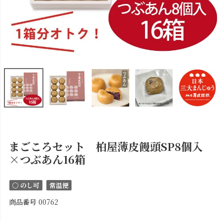
まごころセット 柏屋薄皮饅頭SP8個入
×つぶあん16箱
〇 のし可
常温便
商品番号
00762