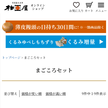
オンライン
ショップ
お気に入り
カート
メニュー
トップページ
まごころセット
まごころセット
並び替え
価格が安い順
価格が高い順
9
件中
1
-
9
件表示