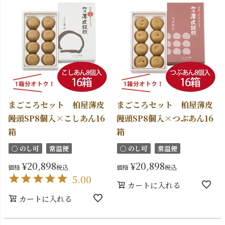
まごころセット 柏屋薄皮
まごころセット 柏屋薄皮
饅頭SP8個入×こしあん16
饅頭SP8個入×つぶあん16
箱
箱
〇 のし可
常温便
〇 のし可
常温便
¥
20,898
¥
20,898
価格
税込
価格
税込
5.00
カートに入れる
カートに入れる