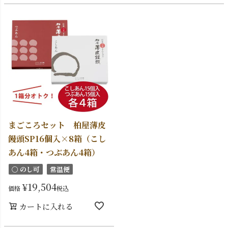
まごころセット 柏屋薄皮
饅頭SP16個入×8箱（こし
あん4箱・つぶあん4箱）
〇 のし可
常温便
¥
19,504
価格
税込
カートに入れる