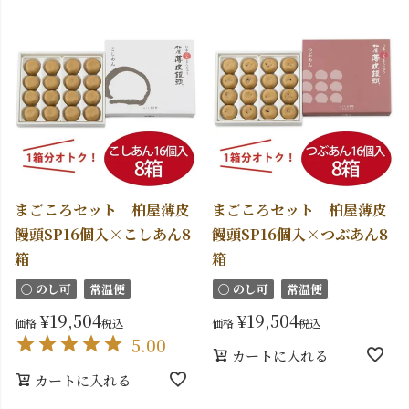
まごころセット 柏屋薄皮
まごころセット 柏屋薄皮
饅頭SP16個入×こしあん8
饅頭SP16個入×つぶあん8
箱
箱
〇 のし可
常温便
〇 のし可
常温便
¥
19,504
¥
19,504
価格
税込
価格
税込
5.00
カートに入れる
カートに入れる