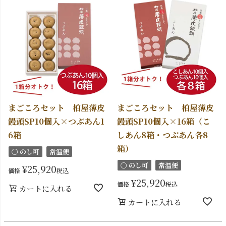
まごころセット 柏屋薄皮
まごころセット 柏屋薄皮
饅頭SP10個入×つぶあん1
饅頭SP10個入×16箱（こ
6箱
しあん8箱・つぶあん各8
箱）
〇 のし可
常温便
〇 のし可
常温便
¥
25,920
価格
税込
¥
25,920
価格
税込
カートに入れる
カートに入れる