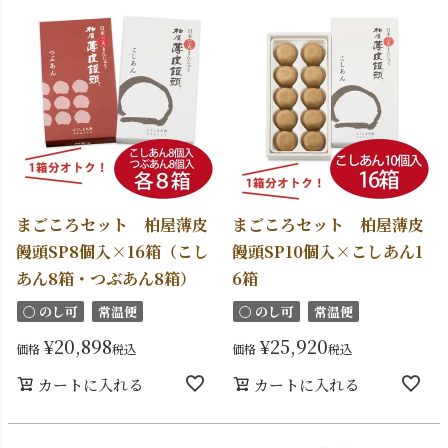
まごころセット 柏屋薄皮
まごころセット 柏屋薄皮
饅頭SP8個入×16箱（こし
饅頭SP10個入×こしあん1
あん8箱・つぶあん8箱）
6箱
〇 のし可
常温便
〇 のし可
常温便
¥
20,898
¥
25,920
価格
税込
価格
税込
カートに入れる
カートに入れる