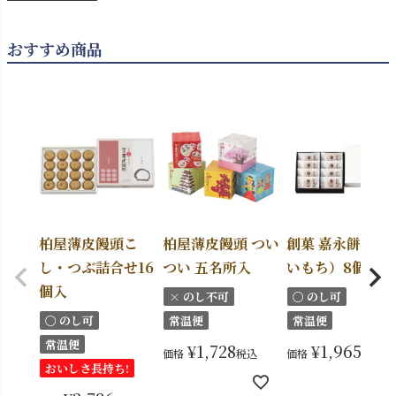
おすすめ商品
柏屋薄皮饅頭こ
柏屋薄皮饅頭 つい
創菓 嘉永餅（か
し・つぶ詰合せ16
つい 五名所入
いもち）8個入
個入
× のし不可
〇 のし可
〇 のし可
常温便
常温便
常温便
¥
1,728
¥
1,965
価格
税込
価格
税込
おいしさ長持ち!