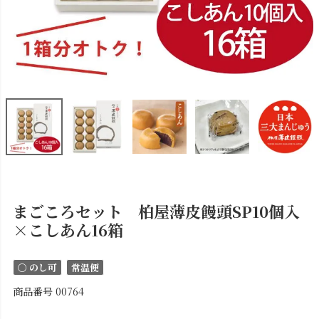
まごころセット 柏屋薄皮饅頭SP10個入
×こしあん16箱
〇 のし可
常温便
商品番号
00764