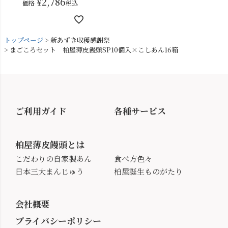
¥
2,786
価格
税込
トップページ
新あずき収穫感謝祭
まごころセット 柏屋薄皮饅頭SP10個入×こしあん16箱
ご利用ガイド
各種サービス
柏屋薄皮饅頭とは
こだわりの自家製あん
食べ方色々
日本三大まんじゅう
柏屋誕生ものがたり
会社概要
プライバシーポリシー