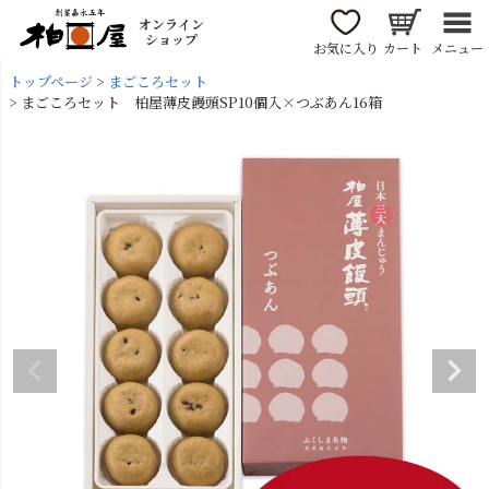
オンライン
ショップ
お気に入り
カート
メニュー
トップページ
まごころセット
まごころセット 柏屋薄皮饅頭SP10個入×つぶあん16箱