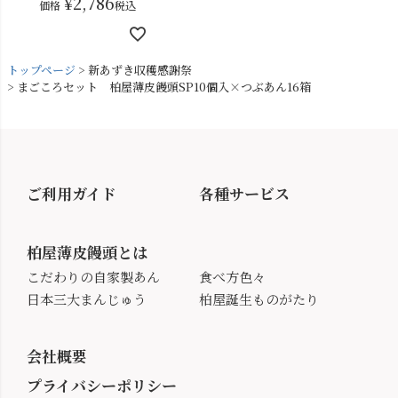
¥
2,786
価格
税込
トップページ
新あずき収穫感謝祭
まごころセット 柏屋薄皮饅頭SP10個入×つぶあん16箱
ご利用ガイド
各種サービス
柏屋薄皮饅頭とは
こだわりの自家製あん
食べ方色々
日本三大まんじゅう
柏屋誕生ものがたり
会社概要
プライバシーポリシー