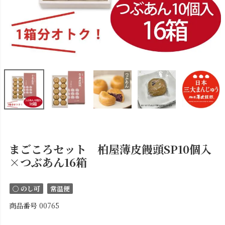
まごころセット 柏屋薄皮饅頭SP10個入
×つぶあん16箱
〇 のし可
常温便
商品番号
00765