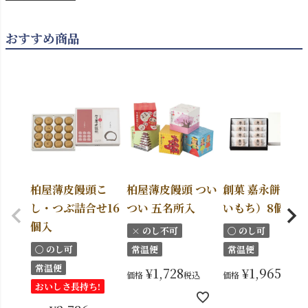
おすすめ商品
柏屋薄皮饅頭こ
柏屋薄皮饅頭 つい
創菓 嘉永餅（か
し・つぶ詰合せ16
つい 五名所入
いもち）8個入
個入
× のし不可
〇 のし可
〇 のし可
常温便
常温便
常温便
¥
1,728
¥
1,965
価格
税込
価格
税込
おいしさ長持ち!