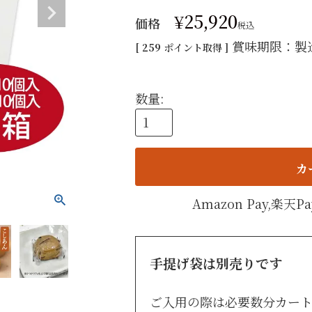
手提げ
¥
25,920
価格
税込
eギフ
賞味期限：製
[
259
ポイント取得 ]
カ
Amazon Pay,楽
手提げ袋は別売りです
ご入用の際は必要数分カー