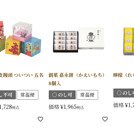
皮饅頭 ついつい 五名
創菓 嘉永餅（かえいもち）
檸檬（れ
8個入
〇 のし
し不可
常温便
〇 のし可
常温便
価格
¥
1,
1,728
価格
¥
1,965
税込
税込