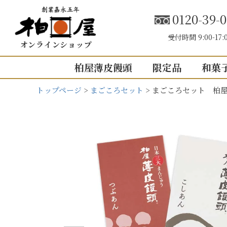
0120-39-0
受付時間 9:00-17:
オンラインショップ
柏屋薄皮饅頭
限定品
和菓
トップページ
まごころセット
まごころセット 柏屋
こしあん
内祝い（お返し
結婚内祝い
結婚式引き出
出産内祝い
快気祝い
5個入り
8個入り
5
入園・入学の
10個入り
16個入り
1
その他の内祝
mini
せいろ薄皮