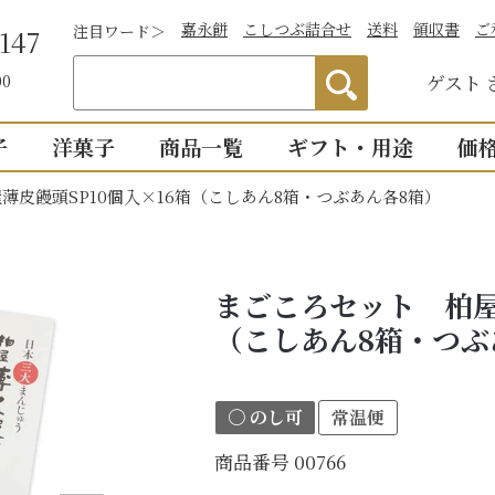
嘉永餅
こしつぶ詰合せ
送料
領収書
ご
注目ワード＞
147
ゲスト
00
子
洋菓子
商品一覧
ギフト・用途
価
薄皮饅頭SP10個入×16箱（こしあん8箱・つぶあん各8箱）
わかりやすい説
）
つぶあん
お祝い
詰合せ・贈答
仏事
1,0
明付き一覧
結婚祝い
御供物
2,0
ついつい
全商品一覧
まごころセット 柏屋
物
出産祝い
法事・
3,0
こし・つぶ1個ず
（こしあん8箱・つぶ
誕生日・長寿のお祝い
お盆・
4,0
その他のお祝い
個入り
8個入り
詰合せ16個入
5,0
〇 のし可
常温便
お祝返し
手土産
こし・つぶ各8個
0個入り
16個入り
商品番号
00766
い・お返し
プチギ
mini
せいろ薄皮
【かす紙包み】贈答・薄皮