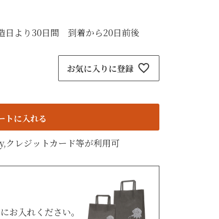
紙袋
〜
円
ト
造日より30日間 到着から20日前後
検索
お気に入りに登録
ートに入れる
天Pay,クレジットカード等が利用可
トにお入れください。