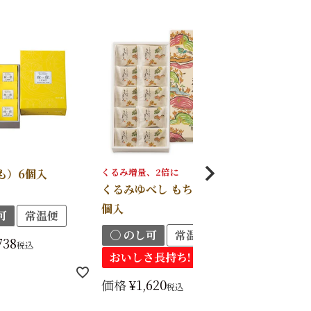
くるみ増量、2倍に
も）6個入
柏屋のどら
くるみゆべし もちずり 10
せ 10個入
個入
可
常温便
〇 のし可
〇 のし可
常温便
738
価格
¥
2,46
税込
おいしさ長持ち!
価格
¥
1,620
税込