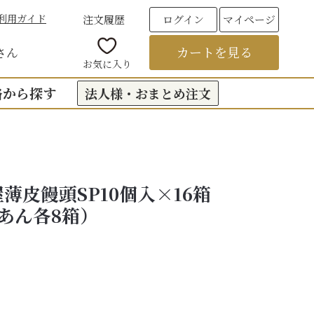
利用ガイド
注文履歴
ログイン
マイページ
カートを見る
さん
お気に入り
格から探す
法人様・おまとめ注文
00円台の贈りもの
（おくもつ）
00円台の贈りもの
薄皮饅頭SP10個入×16箱
法要のお返し（引き出物）
00円台の贈りもの
つ
あん各8箱）
お彼岸
00円台の贈りもの
00円台の贈りもの
6,000円以上
フト
饅頭