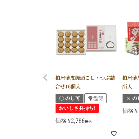
柏屋薄皮饅頭こし・つぶ詰
柏屋薄
合せ16個入
所入
〇 のし可
常温便
× の
おいしさ長持ち!
価格
¥
価格
¥
2,786
税込