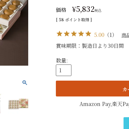
手提げ
¥
5,832
価格
税込
eギフ
[
58
ポイント取得 ]
5.00
（
1
）
商
賞味期限：製造日より30日間 
カ
Amazon Pay,楽