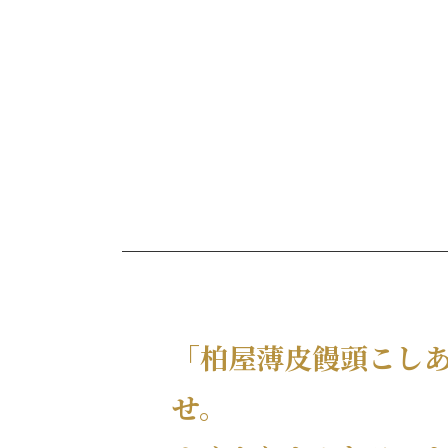
「柏屋薄皮饅頭こし
せ。