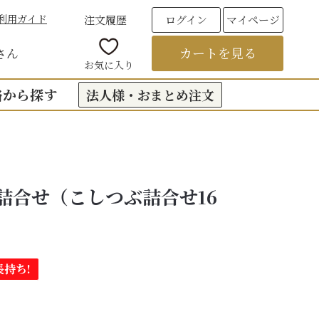
利用ガイド
注文履歴
ログイン
マイページ
カートを見る
さん
お気に入り
格から探す
法人様・おまとめ注文
00円台の贈りもの
（おくもつ）
00円台の贈りもの
入詰合せ（こしつぶ詰合せ16
法要のお返し（引き出物）
00円台の贈りもの
つ
お彼岸
00円台の贈りもの
00円台の贈りもの
持ち!
6,000円以上
フト
饅頭