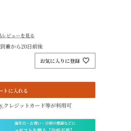
紙袋
〜
円
ト
検索
品レビューを見る
到着から20日前後
お気に入りに登録
ートに入れる
天Pay,クレジットカード等が利用可