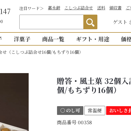
嘉永餅
こしつぶ詰合せ
送料
領収書
ご
注目ワード＞
147
ゲスト
00
子
洋菓子
商品一覧
ギフト・用途
価
合せ（こしつぶ詰合せ16個/もちずり16個）
わかりやすい説
）
つぶあん
お祝い
詰合せ・贈答
仏事
1,0
明付き一覧
結婚祝い
御供物
2,0
ついつい
全商品一覧
贈答・風土菓 32個
物
出産祝い
法事・
3,0
こし・つぶ1個ず
個/もちずり16個）
誕生日・長寿のお祝い
お盆・
4,0
その他のお祝い
個入り
8個入り
詰合せ16個入
5,0
〇 のし可
常温便
おいしさ長
お祝返し
手土産
こし・つぶ各8個
0個入り
16個入り
商品番号
00358
い・お返し
プチギ
mini
せいろ薄皮
【かす紙包み】贈答・薄皮