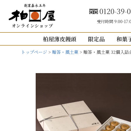
0120-39-0
受付時間 9:00-17:
オンラインショップ
柏屋薄皮饅頭
限定品
和菓
トップページ
贈答・風土菓
贈答・風土菓 32個入詰
こしあん
内祝い（お返し
結婚内祝い
結婚式引き出
出産内祝い
快気祝い
5個入り
8個入り
5
入園・入学の
10個入り
16個入り
1
その他の内祝
mini
せいろ薄皮