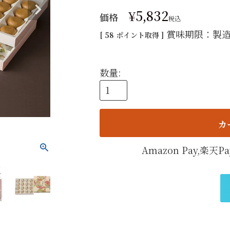
手提げ
¥
5,832
価格
税込
eギフ
賞味期限：製造
[
58
ポイント取得 ]
カ
Amazon Pay,楽