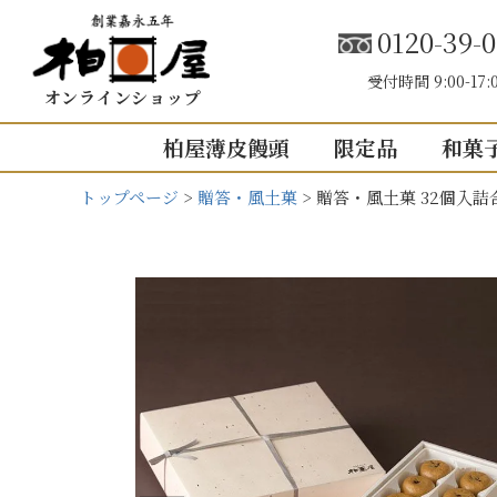
0120-39-0
受付時間 9:00-17:
オンラインショップ
柏屋薄皮饅頭
限定品
和菓
トップページ
贈答・風土菓
贈答・風土菓 32個入詰
こしあん
内祝い（お返し
結婚内祝い
結婚式引き出
出産内祝い
快気祝い
5個入り
8個入り
5
入園・入学の
10個入り
16個入り
1
その他の内祝
mini
せいろ薄皮