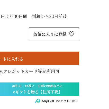
紙袋
〜
円
ト
日より30日間 到着から20日前後
検索
お気に入りに登録
ートに入れる
天Pay,クレジットカード等が利用可
のeギフトとは？