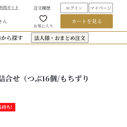
利用ガイド
注文履歴
ログイン
マイページ
カートを見る
さん
お気に入り
格から探す
法人様・おまとめ注文
00円台の贈りもの
（おくもつ）
00円台の贈りもの
詰合せ（つぶ16個/もちずり
法要のお返し（引き出物）
00円台の贈りもの
つ
お彼岸
00円台の贈りもの
00円台の贈りもの
持ち!
6,000円以上
フト
饅頭