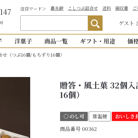
嘉永餅
こしつぶ詰合せ
送料
領収書
ご
注目ワード＞
147
ゲスト
00
子
洋菓子
商品一覧
ギフト・用途
価
合せ（つぶ16個/もちずり16個）
わかりやすい説
）
つぶあん
お祝い
詰合せ・贈答
仏事
1,0
明付き一覧
結婚祝い
御供物
2,0
ついつい
全商品一覧
贈答・風土菓 32個入
物
出産祝い
法事・
3,0
こし・つぶ1個ず
16個）
誕生日・長寿のお祝い
お盆・
4,0
その他のお祝い
個入り
8個入り
詰合せ16個入
5,0
〇 のし可
常温便
おいしさ長
お祝返し
手土産
こし・つぶ各8個
0個入り
16個入り
商品番号
00362
い・お返し
プチギ
mini
せいろ薄皮
【かす紙包み】贈答・薄皮