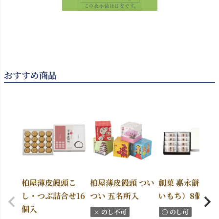
おすすめ商品
柏屋薄皮饅頭こ
柏屋薄皮饅頭 つい
創菓 嘉永餅（か
し・つぶ詰合せ16
つい 五名所入
いもち）8個入
個入
× のし不可
〇 のし可