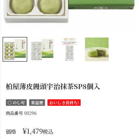
柏屋薄皮饅頭宇治抹茶SP8個入
〇 のし可
常温便
おいしさ長持ち!
商品番号
00296
¥
1,479
価格
税込