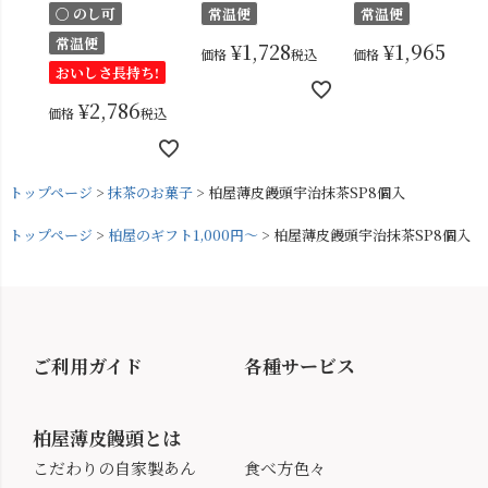
〇 のし可
常温便
常温便
常温便
¥
1,728
¥
1,965
価格
税込
価格
税込
おいしさ長持ち!
¥
2,786
価格
税込
トップページ
抹茶のお菓子
柏屋薄皮饅頭宇治抹茶SP8個入
トップページ
柏屋のギフト1,000円～
柏屋薄皮饅頭宇治抹茶SP8個入
ご利用ガイド
各種サービス
柏屋薄皮饅頭とは
こだわりの自家製あん
食べ方色々