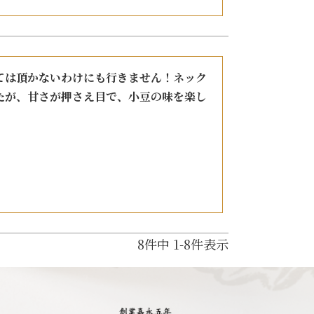
ては頂かないわけにも行きません！ネック
たが、甘さが押さえ目で、小豆の味を楽し
8
件中
1
-
8
件表示