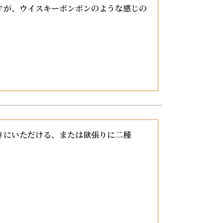
紙袋
すが、ウイスキーボンボンのような感じの
〜
円
ト
検索
きにいただける、または欲張りに二種