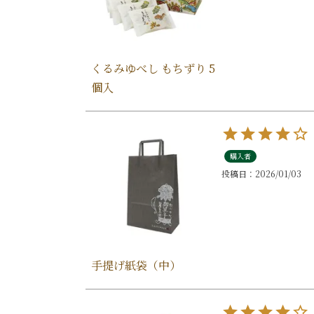
くるみゆべし もちずり 5
個入
購入者
投稿日
2026/01/03
手提げ紙袋（中）