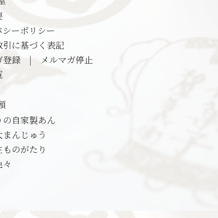
屋
要
バシーポリシー
取引に基づく表記
ガ登録
|
メルマガ停止
覧
頭
りの自家製あん
大まんじゅう
生ものがたり
色々