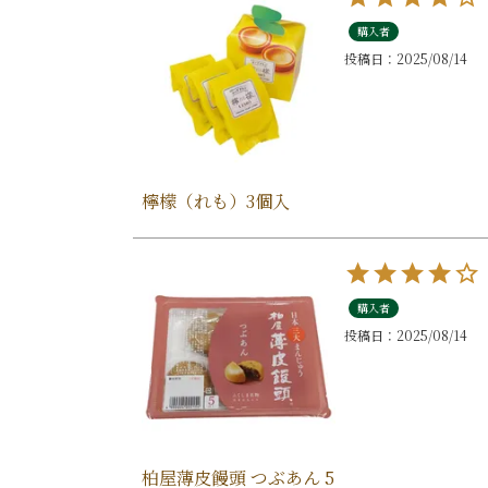
購入者
投稿日
2025/08/14
檸檬（れも）3個入
購入者
投稿日
2025/08/14
柏屋薄皮饅頭 つぶあん 5