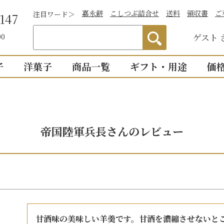
嘉永餅
こしつぶ詰合せ
送料
領収書
ご
注目ワード＞
147
ゲスト
00
子
洋菓子
商品一覧
ギフト・用途
価
わかりやすい説
）
つぶあん
お祝い
詰合せ・贈答
仏事
1,0
明付き一覧
結婚祝い
御供物
2,0
ついつい
帝国陸軍兵長さんのレビュー
全商品一覧
物
出産祝い
法事・
3,0
こし・つぶ1個ず
誕生日・長寿のお祝い
お盆・
4,0
その他のお祝い
個入り
8個入り
詰合せ16個入
5,0
お祝返し
手土産
こし・つぶ各8個
0個入り
16個入り
い・お返し
プチギ
mini
せいろ薄皮
甘酒味の美味しい羊羮です。甘酒を濃縮させないと
【かす紙包み】贈答・薄皮