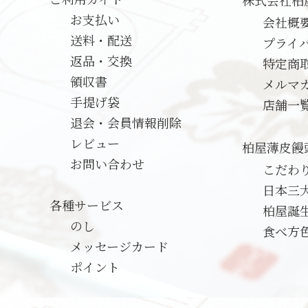
株式会社柏
お支払い
会社概
送料・配送
プライ
返品・交換
特定商
領収書
メルマ
手提げ袋
店舗一
退会・会員情報削除
レビュー
柏屋薄皮饅
お問い合わせ
こだわ
日本三
各種サービス
柏屋誕
のし
食べ方
メッセージカード
ポイント