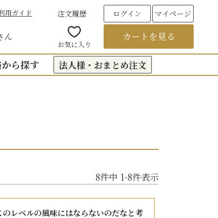
利用ガイド
注文履歴
ログイン
マイページ
カートを見る
さん
お気に入り
格から探す
法人様・おまとめ注文
00円台の贈りもの
（おくもつ）
00円台の贈りもの
法要のお返し（引き出物）
00円台の贈りもの
つ
お彼岸
00円台の贈りもの
8
件中
1
-
8
件表示
00円台の贈りもの
6,000円以上
フト
このレベルの風味にはならないのだなと考
饅頭