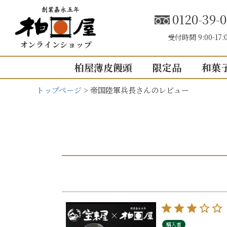
0120-39-0
受付時間 9:00-17:
オンラインショップ
柏屋薄皮饅頭
限定品
和菓
トップページ
帝国陸軍兵長さんのレビュー
こしあん
内祝い（お返し
結婚内祝い
結婚式引き出
出産内祝い
快気祝い
5個入り
8個入り
5
入園・入学の
10個入り
16個入り
1
その他の内祝
mini
せいろ薄皮
購入者