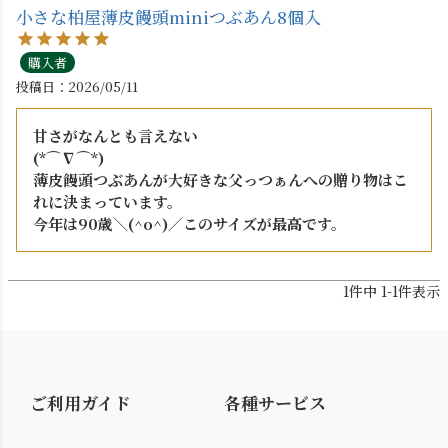
小さな柏屋薄皮饅頭miniつぶあん8個入
購入者
投稿日
2026/05/11
甘さがなんとも言えない

(*⌒∇⌒*)

薄皮饅頭つぶあんが大好きな父っつぁんへの贈り物はこ
れに決まっています。

今年は90歳＼(^o^)／このサイズが最高です。
1
件中
1
-
1
件表示
ご利用ガイド
各種サービス