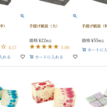
中）
手提げ紙袋（大）
手提げ紙袋（
価格
¥
22
価格
¥
55
税込
税込
4.17
5.00
カートに
入れる
カートに入れる