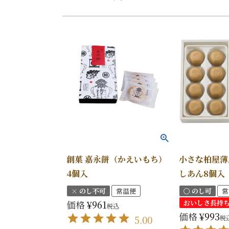
創菓 嘉永餅（かえいもち）
小さな柏屋薄
4個入
しあん8個入
× のし不可
常温便
〇 のし可
常
価格
¥
961
おいしさ長持ち
税込
価格
¥
993
5.00
税