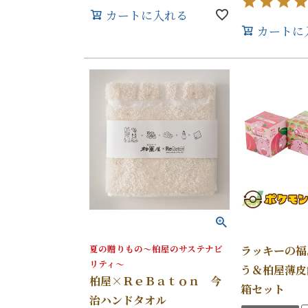
カートに入れる
カートに
夏の贈りもの～柏屋のサステナビ
ラッキーの福
リティ～
う＆柏屋薄皮
柏屋×ＲｅＢａｔｏｎ 今
箱セット
治ハンドタオル