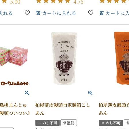
5.00
4.75
入れる
カートに入れる
カートに
島桃まんじゅ
柏屋薄皮饅頭自家製餡こし
柏屋薄皮饅頭
饅頭ついつい3
あん
あん
× のし不可
常温便
× のし不可