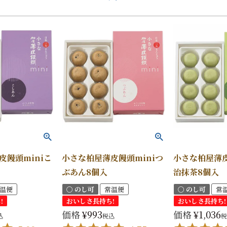
皮饅頭miniこ
小さな柏屋薄皮饅頭miniつ
小さな柏屋薄皮
ぶあん8個入
治抹茶8個入
温便
〇 のし可
常温便
〇 のし可
常
!
おいしさ長持ち!
おいしさ長持ち!
価格
¥
993
価格
¥
1,036
込
税込
税