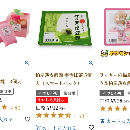
柏屋薄皮饅頭 宇治抹茶 5個
ラッキーの福
 桃 3個入
入（スマートパック）
う＆柏屋薄皮
常温便
× のし不可
常温便
× のし不可
おいしさ長持ち!
価格
¥
928
込
税込
価格
¥
912
4.80
税込
4.63
入れる
カートに
カートに入れる