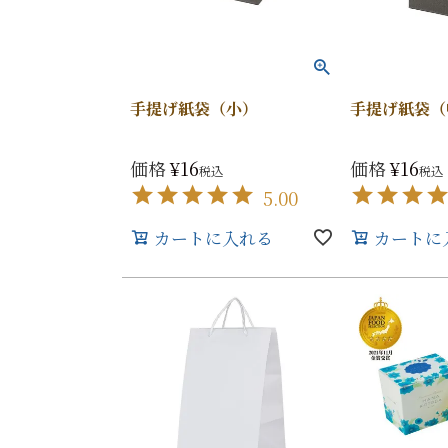
手提げ紙袋（小）
手提げ紙袋（
価格
¥
16
価格
¥
16
税込
税込
5.00
カートに入れる
カートに