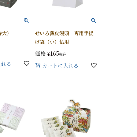
特大）
せいろ薄皮饅頭 専用手提
げ袋（小）仏用
価格
¥
165
税込
入れる
カートに入れる