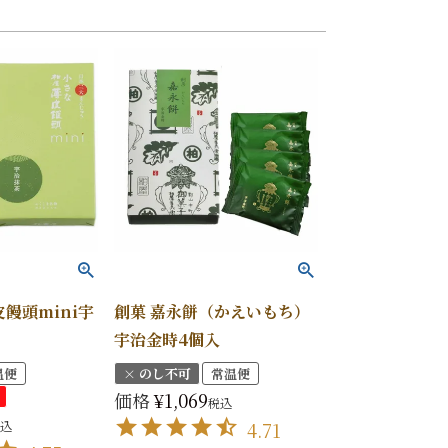
饅頭mini宇
創菓 嘉永餅（かえいもち）
宇治金時4個入
温便
× のし不可
常温便
価格
¥
1,069
税込
込
4.71