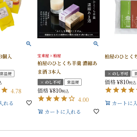
宝来屋×柏屋
3個入
柏屋のひとく
柏屋のひとくち羊羹 濃縮あ
ま酒 3本入
常温便
× のし不可
価格
¥
810
× のし不可
常温便
込
税込
価格
¥
810
4.78
税込
4.00
入れる
カートに
カートに入れる