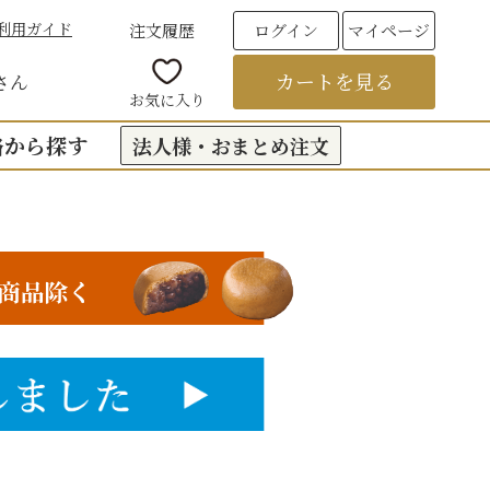
利用ガイド
注文履歴
ログイン
マイページ
カートを見る
さん
お気に入り
格から探す
法人様・おまとめ注文
00円台の贈りもの
（おくもつ）
00円台の贈りもの
法要のお返し（引き出物）
00円台の贈りもの
つ
お彼岸
00円台の贈りもの
00円台の贈りもの
6,000円以上
フト
饅頭