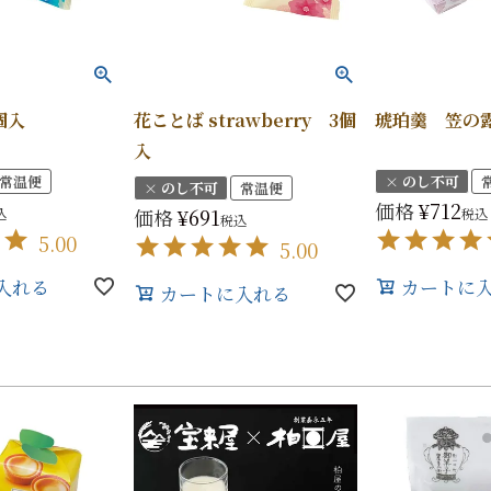
個入
花ことば strawberry 3個
琥珀羹 笠の
入
常温便
× のし不可
× のし不可
常温便
価格
¥
712
価格
¥
691
込
税込
税込
5.00
5.00
入れる
カートに
カートに入れる