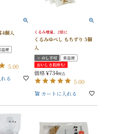
くるみ増量、2倍に
露4個入
くるみゆべし もちずり 5個
入
常温便
× のし不可
常温便
おいしさ長持ち!
5.00
価格
¥
734
税込
入れる
5.00
カートに入れる