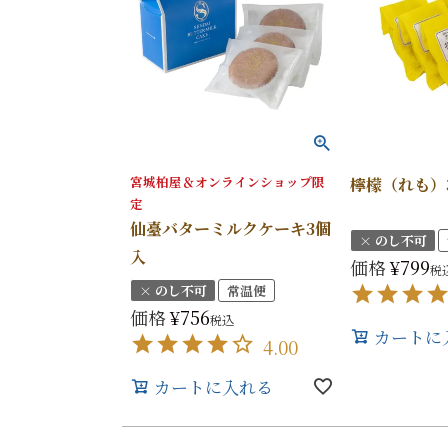
宮城柏屋＆オンラインショップ限
檸檬（れも）
定
仙臺バターミルクケーキ3個
× のし不可
入
価格
¥
799
税
× のし不可
常温便
価格
¥
756
税込
カートに
4.00
カートに入れる