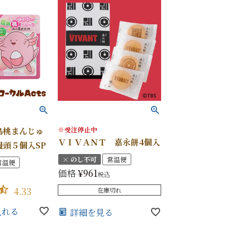
※受注停止中
島桃まんじゅ
ＶＩＶＡＮＴ 嘉永餅4個入
饅頭５個入SP
× のし不可
常温便
常温便
価格
¥
961
税込
4.33
在庫切れ
入れる
詳細を見る