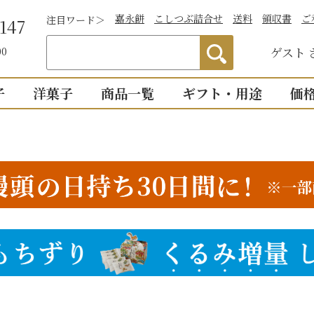
嘉永餅
こしつぶ詰合せ
送料
領収書
ご
注目ワード＞
147
ゲスト
00
子
洋菓子
商品一覧
ギフト・用途
価
わかりやすい説
）
つぶあん
お祝い
詰合せ・贈答
仏事
1,0
明付き一覧
結婚祝い
御供物
2,0
ついつい
全商品一覧
物
出産祝い
法事・
3,0
こし・つぶ1個ず
誕生日・長寿のお祝い
お盆・
4,0
商品番号/JANコード
その他のお祝い
個入り
8個入り
詰合せ16個入
5,0
お祝返し
手土産
こし・つぶ各8個
0個入り
16個入り
い・お返し
プチギ
mini
せいろ薄皮
並び順
【かす紙包み】贈答・薄皮