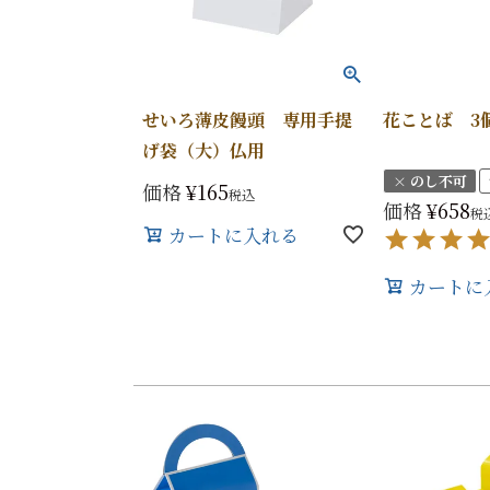
せいろ薄皮饅頭 専用手提
花ことば 3
げ袋（大）仏用
× のし不可
価格
¥
165
税込
価格
¥
658
税
カートに入れる
カートに