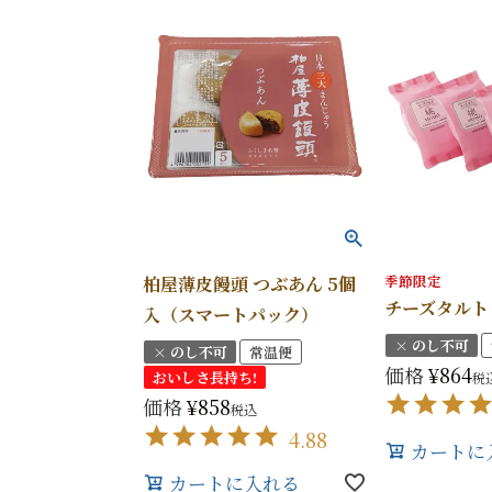
季節限定
柏屋薄皮饅頭 つぶあん 5個
チーズタルト
入（スマートパック）
× のし不可
× のし不可
常温便
価格
¥
864
おいしさ長持ち!
税
価格
¥
858
税込
4.88
カートに
カートに入れる