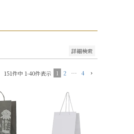
紙袋
が安い順
価格が高い順
〜
円
キーワードヒット順
ト
検索
詳細検索
1
2
…
4
151
件中
1
-
40
件表示