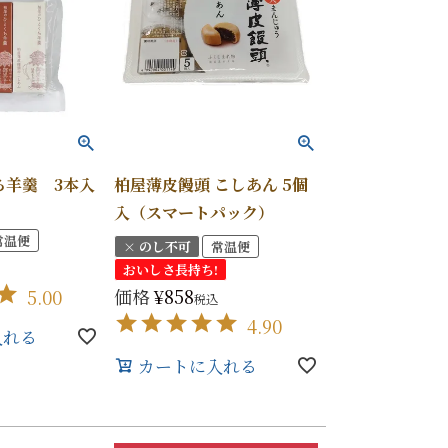
ち羊羹 3本入
柏屋薄皮饅頭 こしあん 5個
入（スマートパック）
常温便
× のし不可
常温便
おいしさ長持ち!
価格
¥
858
5.00
税込
4.90
入れる
カートに入れる