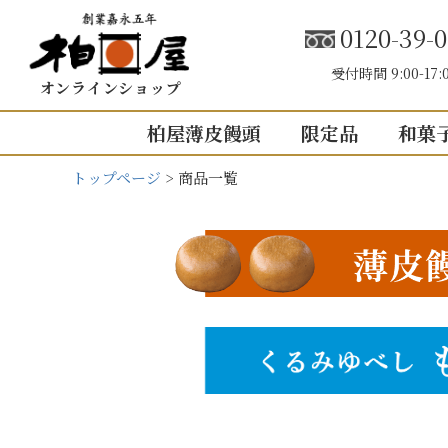
0120-39-0
受付時間 9:00-17:
オンラインショップ
柏屋薄皮饅頭
限定品
和菓
トップページ
商品一覧
こしあん
内祝い（お返し
結婚内祝い
結婚式引き出
出産内祝い
キーワード
快気祝い
5個入り
8個入り
5
入園・入学の
10個入り
16個入り
1
その他の内祝
mini
せいろ薄皮
価格