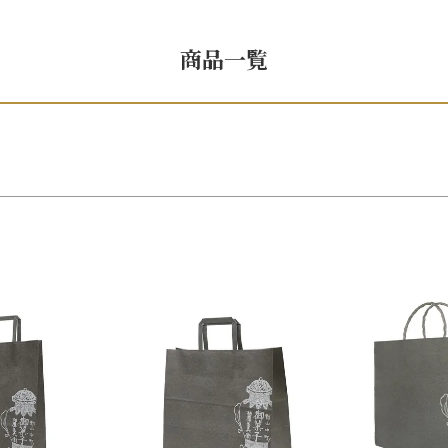
手提げ
新着順
登録順
価格
優先度順
レビュー順
eギフ
商品一覧
検索