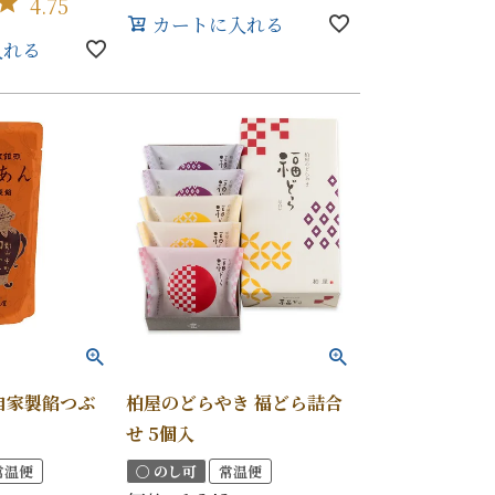
4.75
カートに入れる
入れる
自家製餡つぶ
柏屋のどらやき 福どら詰合
せ 5個入
常温便
〇 のし可
常温便