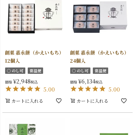
創菓 嘉永餅（かえいもち）
創菓 嘉永餅（かえいもち）
12個入
24個入
〇 のし可
常温便
〇 のし可
常温便
¥
2,948
¥
6,134
価格
税込
価格
税込
5.00
5.00
カートに入れる
カートに入れる