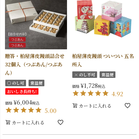
贈答・柏屋薄皮饅頭詰合せ
柏屋薄皮饅頭 ついつい 五名
32個入（つぶあん/つぶあ
所入
ん）
× のし不可
常温便
〇 のし可
常温便
¥
1,728
価格
税込
おいしさ長持ち!
4.92
¥
6,004
価格
税込
カートに入れる
5.00
カートに入れる