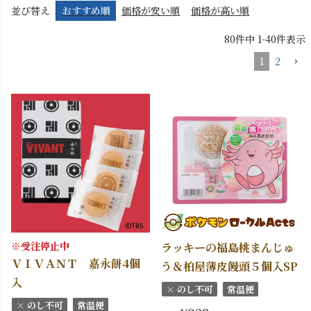
並び替え
おすすめ順
価格が安い順
価格が高い順
80
件中
1
-
40
件表示
1
2
※受注停止中
ラッキーの福島桃まんじゅ
ＶＩＶＡＮＴ 嘉永餅4個
う＆柏屋薄皮饅頭５個入SP
入
× のし不可
常温便
× のし不可
常温便