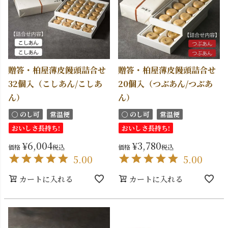
贈答・柏屋薄皮饅頭詰合せ
贈答・柏屋薄皮饅頭詰合せ
32個入（こしあん/こしあ
20個入（つぶあん/つぶあ
ん）
ん）
〇 のし可
常温便
〇 のし可
常温便
おいしさ長持ち!
おいしさ長持ち!
¥
6,004
¥
3,780
価格
税込
価格
税込
5.00
5.00
カートに入れる
カートに入れる