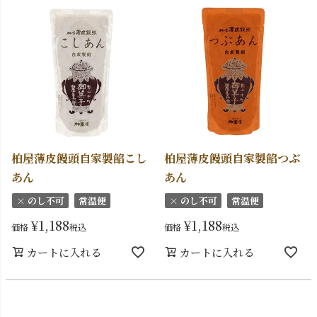
柏屋薄皮饅頭自家製餡こし
柏屋薄皮饅頭自家製餡つぶ
あん
あん
× のし不可
常温便
× のし不可
常温便
¥
1,188
¥
1,188
価格
税込
価格
税込
カートに入れる
カートに入れる