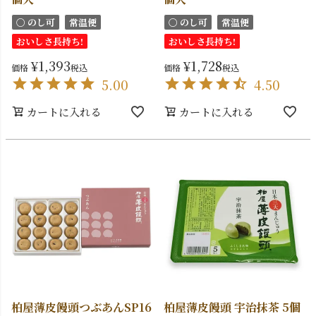
〇 のし可
常温便
〇 のし可
常温便
おいしさ長持ち!
おいしさ長持ち!
¥
1,393
¥
1,728
価格
税込
価格
税込
5.00
4.50
カートに入れる
カートに入れる
柏屋薄皮饅頭つぶあんSP16
柏屋薄皮饅頭 宇治抹茶 5個