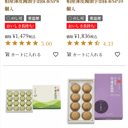
柏屋薄皮饅頭宇治抹茶SP8
柏屋薄皮饅頭宇治抹茶SP10
個入
個入
〇 のし可
常温便
〇 のし可
常温便
おいしさ長持ち!
おいしさ長持ち!
¥
1,479
¥
1,836
価格
税込
価格
税込
5.00
4.33
カートに入れる
カートに入れる