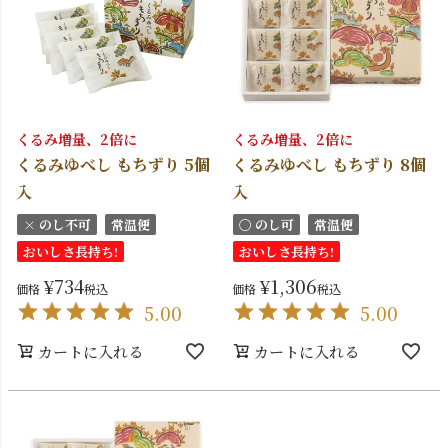
くるみ増量、2倍に
くるみ増量、2倍に
くるみゆべし もちずり 5個
くるみゆべし もちずり 8個
入
入
× のし不可
常温便
〇 のし可
常温便
おいしさ長持ち!
おいしさ長持ち!
¥
734
¥
1,306
価格
税込
価格
税込
5.00
5.00
カートに入れる
カートに入れる