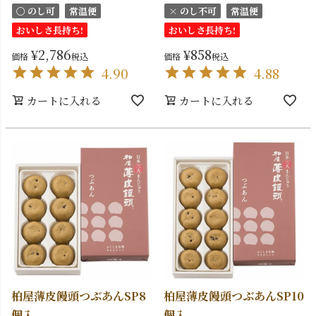
〇 のし可
常温便
× のし不可
常温便
おいしさ長持ち!
おいしさ長持ち!
¥
2,786
¥
858
価格
税込
価格
税込
4.90
4.88
カートに入れる
カートに入れる
柏屋薄皮饅頭つぶあんSP8
柏屋薄皮饅頭つぶあんSP10
個入
個入