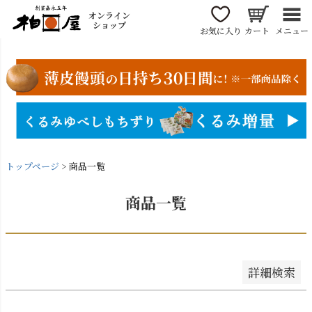
〜
オンライン
商品番号/JANコード
ショップ
お気に入り
カート
メニュー
並び順
新着順
登録順
価格が安い順
価格が高い順
トップページ
商品一覧
優先度順
レビュー順
商品一覧
キーワードヒット順
検索
詳細検索