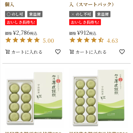
個入
入（スマートパック）
〇 のし可
常温便
× のし不可
常温便
おいしさ長持ち!
おいしさ長持ち!
¥
2,786
¥
912
価格
税込
価格
税込
5.00
4.63
カートに入れる
カートに入れる