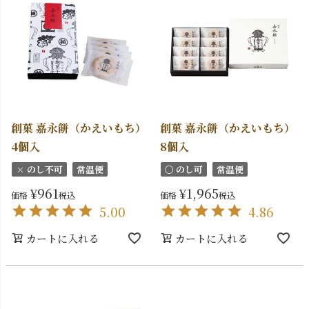
創菓 嘉永餅（かえいもち）
創菓 嘉永餅（かえいもち）
4個入
8個入
× のし不可
常温便
〇 のし可
常温便
¥
961
¥
1,965
価格
税込
価格
税込
5.00
4.86
カートに入れる
カートに入れる