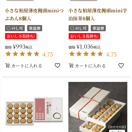
小さな柏屋薄皮饅頭miniつ
小さな柏屋薄皮饅頭mini宇
ぶあん8個入
治抹茶8個入
〇 のし可
常温便
〇 のし可
常温便
おいしさ長持ち!
おいしさ長持ち!
¥
993
¥
1,036
価格
税込
価格
税込
4.75
4.75
カートに入れる
カートに入れる