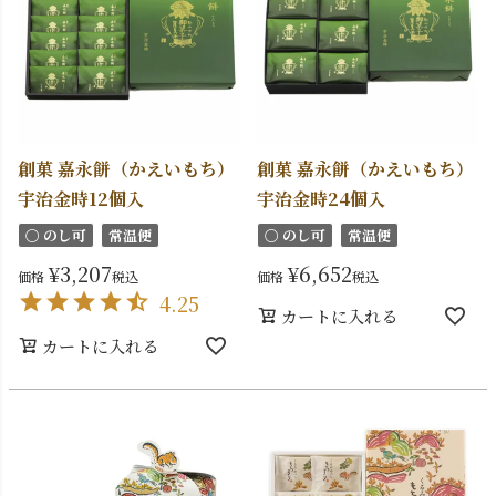
創菓 嘉永餅（かえいもち）
創菓 嘉永餅（かえいもち）
宇治金時12個入
宇治金時24個入
〇 のし可
常温便
〇 のし可
常温便
¥
3,207
¥
6,652
価格
税込
価格
税込
4.25
カートに入れる
カートに入れる