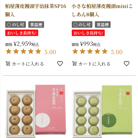
柏屋薄皮饅頭宇治抹茶SP16
小さな柏屋薄皮饅頭miniこ
個入
しあん8個入
〇 のし可
常温便
〇 のし可
常温便
おいしさ長持ち!
おいしさ長持ち!
¥
2,959
¥
993
価格
税込
価格
税込
5.00
5.00
カートに入れる
カートに入れる