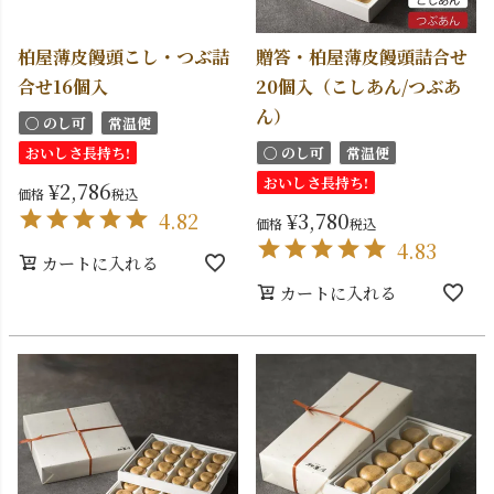
柏屋薄皮饅頭こし・つぶ詰
贈答・柏屋薄皮饅頭詰合せ
合せ16個入
20個入（こしあん/つぶあ
ん）
〇 のし可
常温便
おいしさ長持ち!
〇 のし可
常温便
おいしさ長持ち!
¥
2,786
価格
税込
4.82
¥
3,780
価格
税込
4.83
カートに入れる
カートに入れる