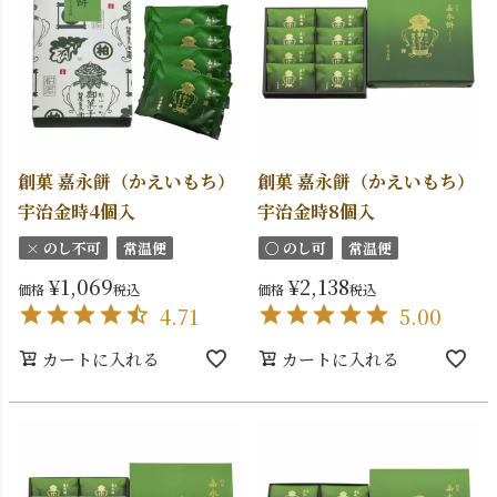
創菓 嘉永餅（かえいもち）
創菓 嘉永餅（かえいもち）
宇治金時4個入
宇治金時8個入
× のし不可
常温便
〇 のし可
常温便
¥
1,069
¥
2,138
価格
税込
価格
税込
4.71
5.00
カートに入れる
カートに入れる