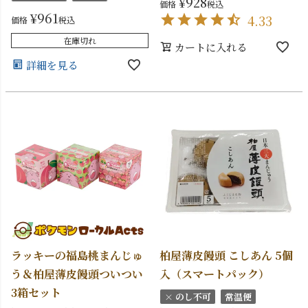
¥
928
価格
税込
¥
961
4.33
価格
税込
在庫切れ
カートに入れる
詳細を見る
ラッキーの福島桃まんじゅ
柏屋薄皮饅頭 こしあん 5個
う＆柏屋薄皮饅頭ついつい
入（スマートパック）
3箱セット
× のし不可
常温便