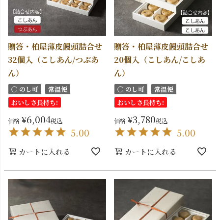
贈答・柏屋薄皮饅頭詰合せ
贈答・柏屋薄皮饅頭詰合せ
32個入（こしあん/つぶあ
20個入（こしあん/こしあ
ん）
ん）
〇 のし可
常温便
〇 のし可
常温便
おいしさ長持ち!
おいしさ長持ち!
¥
6,004
¥
3,780
価格
税込
価格
税込
5.00
5.00
カートに入れる
カートに入れる