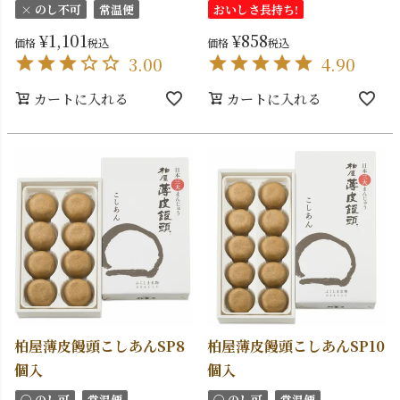
× のし不可
常温便
おいしさ長持ち!
¥
1,101
¥
858
価格
税込
価格
税込
3.00
4.90
カートに入れる
カートに入れる
柏屋薄皮饅頭こしあんSP8
柏屋薄皮饅頭こしあんSP10
個入
個入
〇 のし可
常温便
〇 のし可
常温便